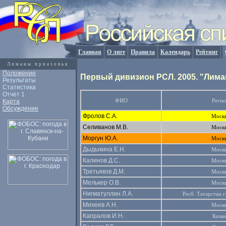
Главная
О лиге
Правила
Календарь
Рейтинг
Лиманы приазовья
Положение
Первый дивизион РСЛ. 2005. "Лим
Результаты
Статистика
Отчет 1
ФИО
Реги
Карта
Обсуждение
Фролов С.А.
Моск
Селиванов М.В.
Моск
Моргун Ю.А.
Моск
Дыдыкина Е.Н.
Моск
Калинов Д.С.
Моск
Третьяков Д.М.
Моск
Мелькер О.В.
Моск
Нигматуллин Л.А.
Ресб. Татарстан г
Михеев А.Н.
Моск
Капралов И.Н.
Казан