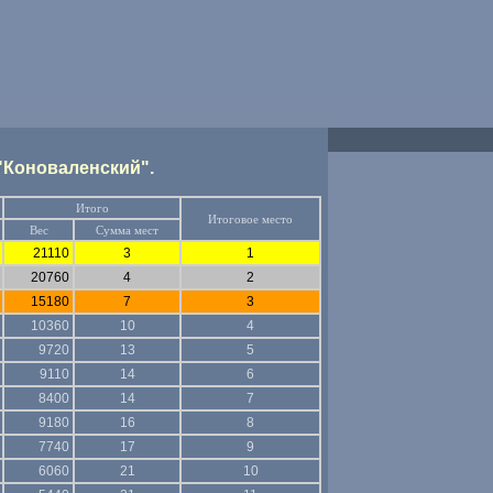
"Коноваленский".
Итого
Итоговое место
Вес
Сумма мест
21110
3
1
20760
4
2
15180
7
3
10360
10
4
9720
13
5
9110
14
6
8400
14
7
9180
16
8
7740
17
9
6060
21
10