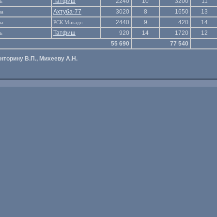
Татфиш
2240
10
3200
11
ь
Ахтуба-77
3020
8
1650
13
ва
2440
9
420
14
ва
РСК Микадо
Татфиш
920
14
1720
12
ь
55 690
77 540
нторину В.П., Михееву А.Н.