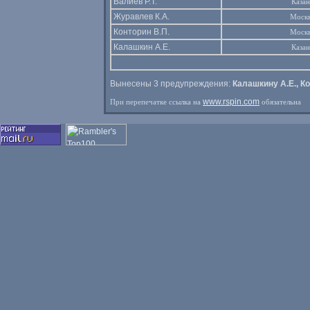
Валиев Р.Т.
Казан
Журавлев К.А.
Моск
Конторин В.П.
Моск
Калашкин А.Е.
Казан
Вынесены 3 предупреждения:
Калашкину А.Е., Ко
www.rspin.com
При перепечатке ссылка на
обязательна