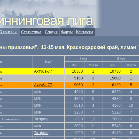
Отчеты
Статистика
Секция
Форум
Контакты
аны приазовья".
13-15
мая. Краснодарский край, лиман 
I тур
II тур
он
Клуб
Вес
Место
Вес
Место
Ахтуба-77
10380
1
10730
2
ва
5160
3
15600
1
ва
Ахтуба-77
9060
2
6120
5
ва
4040
6
6320
4
ва
МРК
4840
5
4880
8
ва
МРК
5010
4
4100
10
ва
МРК
3280
7
5120
7
ва
МРК
Татфиш
1380
13
7800
3
. Альметьевск
2000
11
5740
6
ва
МРК
Татфиш
1920
12
4140
9
ь