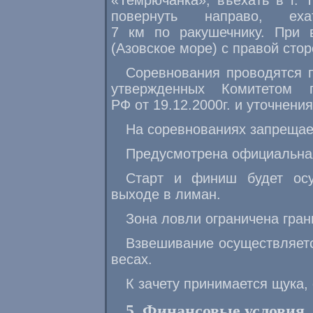
«Темрючанка», въехать в г. 
повернуть направо, е
7 км по ракушечнику. При 
(Азовское море) с правой сто
Соревнования проводятся 
утвержденных Комитетом 
РФ от 19.12.2000г. и уточнения
На соревнованиях запрещае
Предусмотрена официальная
Старт и финиш будет осу
выходе в лиман.
Зона ловли ограничена гра
Взвешивание осуществляетс
весах.
К зачету принимается щука, о
5. Финансовые условия.