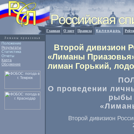
Главная
О лиге
Правила
Календарь
Рейт
Лиманы приазовья
Положение
Второй дивизион РС
Результаты
Статистика
«Лиманы Приазовья»
Отчеты
Карта
лиман Горький, лод
Обсужение
ПО
О проведении личн
рыбы
«Лиман
Второй дивизион Росси