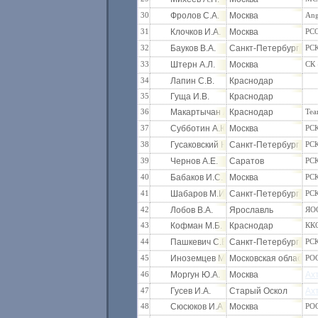
30
Фролов С.А.
Москва
Ang
31
Клочков И.А.
Москва
РС
32
Бауков В.А.
Санкт-Петербург
РСК
33
Штерн А.Л.
Москва
СК 
34
Лапин С.В.
Краснодар
35
Гуща И.В.
Краснодар
36
Макартычан А.Ю.
Краснодар
Tea
37
Субботин А.Ю.
Москва
РС
38
Гусаковский Н.К.
Санкт-Петербург
РСК
39
Чернов А.Е.
Саратов
РС
40
Бабаков И.С.
Москва
РС
41
Шабаров М.И.
Санкт-Петербург
РСК
42
Лобов В.А.
Ярославль
ЯО
43
Кофман М.Б.
Краснодар
КК
44
Пашкевич С.В.
Санкт-Петербург
РСК
45
Иноземцев М.В.
Московская область
РО
46
Моргун Ю.А.
Москва
Ах
47
Гусев И.А.
Старый Оскол
Ах
48
Сюсюков И.А.
Москва
РО