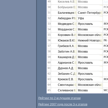
49
Киселев А.В.
Москва
Ах
50
Бобрышев В.С.
Москва
РСК
51
Балачевцев М.П.
Санкт-Петербург
РСК
52
Акбердин Р.М.
Уфа
53
Медведев С.В.
Ярославль
ЯО
54
Морданов С.Г.
Москва
РС
55
Коровкин В.А.
Московская область
РС
56
Южаков В.Ю.
Нижний Новгород
РК 
57
Грибков К.А.
Москва
РСК
58
Заботин А.В.
Москва
РС
59
Кашкаров Д.С.
Москва
РС
60
Адрианов С.Б.
Ярославль
ЯО
61
Дурнев А.Д.
Москва
62
Зебанин С.Д.
Ярославль
63
Крюков Е.В.
Ярославль
ЯО
64
Свентицкас О.О.
Московская область
65
Селиванов М.В.
Москва
МС
Рейтинг по 2-м лучшим этапам
Рейтинг 2007 года после 3-х этапов