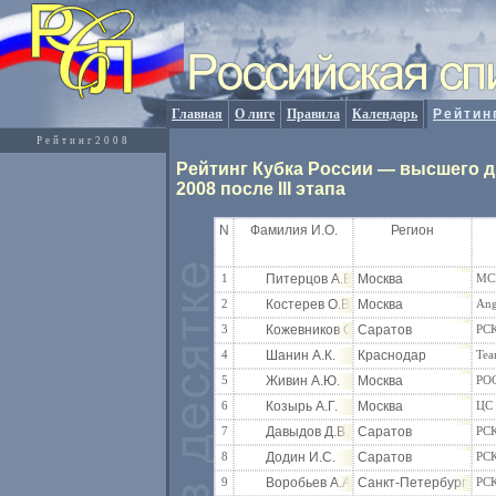
Главная
О лиге
Правила
Календарь
Рейтин
Рейтинг2008
Рейтинг Кубка России — высшего 
2008 после III этапа
N
Фамилия И.О.
Регион
1
Питерцов А.В.
Москва
МС
2
Костерев О.В.
Москва
Ang
3
Кожевников С.В.
Саратов
РС
4
Шанин А.К.
Краснодар
Tea
5
Живин А.Ю.
Москва
РО
6
Козырь А.Г.
Москва
ЦС
7
Давыдов Д.В.
Саратов
РС
8
Додин И.С.
Саратов
РС
9
Воробьев А.А.
Санкт-Петербург
РСК