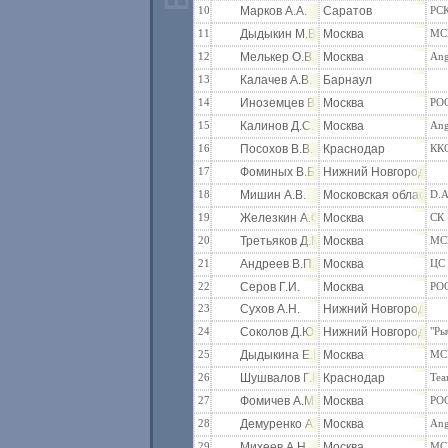
10
Марков А.А.
Саратов
РС
11
Дыдыкин М.В.
Москва
МС
12
Мелькер О.В.
Москва
Ang
13
Калачев А.В.
Барнаул
14
Иноземцев В.В.
Москва
РО
15
Калинов Д.С.
Москва
Ang
16
Посохов В.В.
Краснодар
КК
17
Фоминых В.Б.
Нижний Новгород
18
Мишин А.В.
Московская область
D.А
19
Железкин А.С.
Москва
СК 
20
Третьяков Д.М.
Москва
МС
21
Андреев В.П.
Москва
ЦС
22
Серов Г.И.
Москва
РО
23
Сухов А.Н.
Нижний Новгород
24
Соколов Д.Ю.
Нижний Новгород
"Ры
25
Дыдыкина Е.Н.
Москва
МС
26
Шушвалов Г.Ю.
Краснодар
Tea
27
Фомичев А.М.
Москва
РО
28
Демуренко А.В
Москва
Ang
29
Михеев А.Н.
Москва
МС