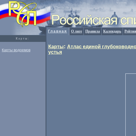
Главная
О лиге
Правила
Календарь
Рейтин
Карты:
:
Карты
Атлас единой глубоководно
Карты водоемов
устья