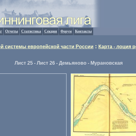
г
Отчеты
Статистика
Секция
Форум
Контакты
:
й системы европейской части России
Карта - лоция 
Лист 25 - Лист 26 - Демьяново - Мурановская