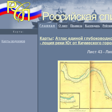
Главная
О лиге
Правила
Календарь
Рейтин
Карты:
:
Карты
Атлас единой глубоководно
Карты водоемов
- лоция реки Юг от Кичмеского горо
Лист 43 - Ли