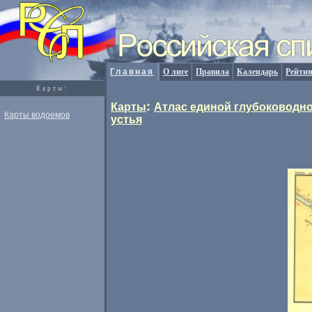
Главная
О лиге
Правила
Календарь
Рейтин
Карты:
:
Карты
Атлас единой глубоководно
Карты водоемов
устья