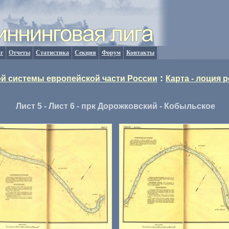
г
Отчеты
Статистика
Секция
Форум
Контакты
:
й системы европейской части России
Карта - лоция 
Лист 5 - Лист 6 - прк Дорожковский - Кобыльское