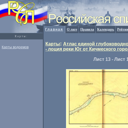
Главная
О лиге
Правила
Календарь
Рейтин
Карты:
:
Карты
Атлас единой глубоководно
Карты водоемов
- лоция реки Юг от Кичмеского горо
Лист 13 - Лист