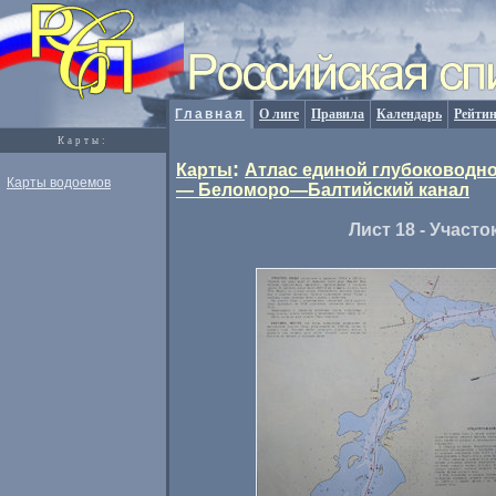
Главная
О лиге
Правила
Календарь
Рейтин
Карты:
:
Карты
Атлас единой глубоководно
Карты водоемов
— Беломоро—Балтийский канал
Лист 18 - Участо