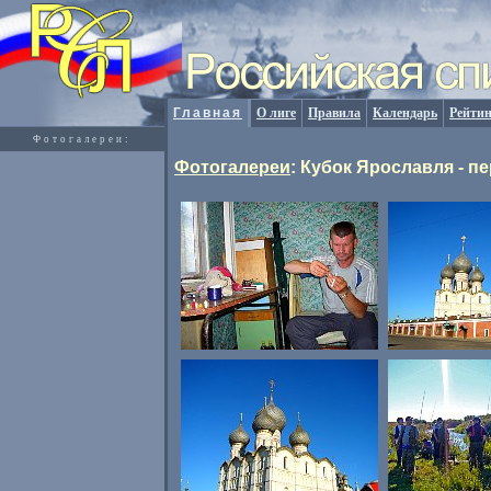
Главная
О лиге
Правила
Календарь
Рейтин
Фотогалереи:
Фотогалереи
: Кубок Ярославля - 