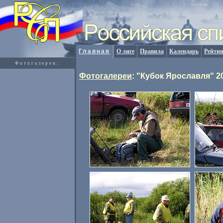
Главная
О лиге
Правила
Календарь
Рейтин
Фотогалереи:
Фотогалереи
: "Кубок Ярославля" 