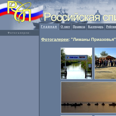
Главная
О лиге
Правила
Календарь
Рейтин
Фотогалереи:
Фотогалереи
: "Лиманы Приазовья"