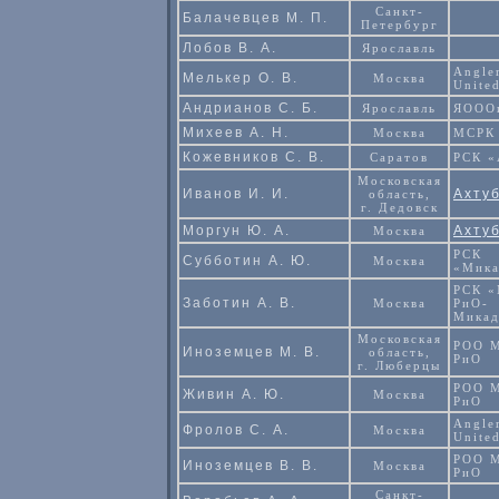
Санкт-
Балачевцев М. П.
Петербург
Лобов В. А.
Ярославль
Angle
Мелькер О. В.
Москва
Unite
Андрианов С. Б.
Ярославль
ЯООО
Михеев А. Н.
Москва
МСРК
Кожевников С. В.
Саратов
РСК 
Московская
Иванов И. И.
Ахту
область,
г. Дедовск
Моргун Ю. А.
Ахту
Москва
РСК
Субботин А. Ю.
Москва
«Мик
РСК 
Заботин А. В.
Москва
РиО-
Мика
Московская
РОО 
Иноземцев М. В.
область,
РиО
г. Люберцы
РОО 
Живин А. Ю.
Москва
РиО
Angle
Фролов С. А.
Москва
Unite
РОО 
Иноземцев В. В.
Москва
РиО
Санкт-