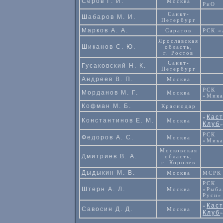
Серов Г. И.
Москва
РиО
Санкт-
Шабаров М. И.
Петербург
Марков А. А.
Саратов
РСК 
Ярославская
Шиканов С. Ю.
область,
г. Ростов
Санкт-
Гусаковский Н. К.
Петербург
Андреев В. П.
Москва
РСК
Морданов М. Г.
Москва
«Мик
Кофман М. Б.
Краснодар
Кас
«
Константинов Е. М.
Москва
Клуб
РСК
Федоров А. С.
Москва
«Мик
Московская
Дмитриев В. А.
область,
г. Королев
Дыдыкин М. В.
Москва
МСРК
РСК
Штерн А. Л.
Москва
«Рыба
Руси»
Кас
«
Савосин Д. Д.
Москва
Клуб