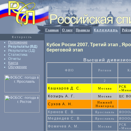
Главная
О лиге
Правила
Календарь
Рейт
Которосль
Положение
Кубок Росии 2007. Третий этап , Яр
Результаты (ВД)
береговой этап
Результаты (1Д)
Статистика
Отчеты
Высший дивизион
Карта
Обсужение
ФИО
Регион
К
1
2
РСК
Кашкаров Д. С.
Москва
«Мик
Козырь А. Г.
Москва
ЦС В
Нижний
Сухов А. Н.
Новгород
Крюков Е. В.
Ярославль
ЯООО
Медведев С. В.
Ярославль
ЯООО
РСК
Фомичев А. М.
Москва
«Мик