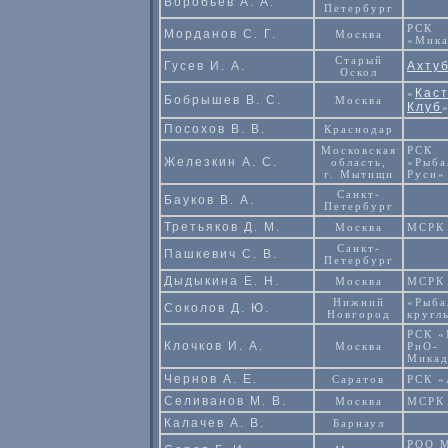
Воробьев А. А.
Петербург
РСК
Морданов С. Г.
Москва
«Мик
Старый
Гусев И. А.
Ахту
Оскол
Кас
«
Бобрышев В. С.
Москва
Клуб
Посохов В. В.
Краснодар
Московская
РСК
Железкин А. С.
область,
«Рыба
г. Мытищи
Руси»
Санкт-
Бауков В. А.
Петербург
Третьяков Д. М.
Москва
МСРК
Санкт-
Пашкевич С. В.
Петербург
Дыдыкина Е. Н.
Москва
МСРК
Нижний
«Рыба
Соколов Д. Ю.
Новгород
кругл
РСК 
Клочков И. А.
Москва
РиО-
Мика
Чернов А. Е.
Саратов
РСК 
Селиванов М. В.
Москва
МСРК
Калачев А. В.
Барнаул
РОО 