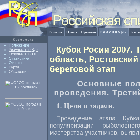
Главная
О лиге
Правила
Календарь
Рейт
Которосль
Положение
Кубок Росии 2007. 
Результаты (ВД)
Результаты (1Д)
область, Ростовский
Статистика
Отчеты
береговой этап
Карта
Обсужение
Основные пол
проведения. Третий
1. Цели и задачи.
Проведение этапа Кубк
популяризации рыболовно
мастерства участников, выяв