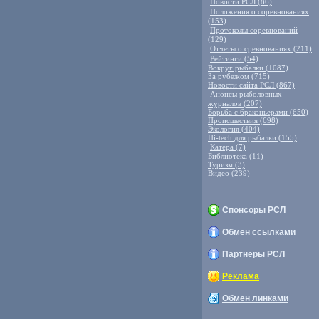
Новости РСЛ (86)
Положения о соревнованиях
(153)
Протоколы соревнований
(129)
Отчеты о сревнованиях (211)
Рейтинги (54)
Вокруг рыбалки (1087)
За рубежом (715)
Новости сайта РСЛ (867)
Анонсы рыболовных
журналов (207)
Борьба с браконьерами (650)
Происшествия (698)
Экология (404)
Hi-tech для рыбалки (155)
Катера (7)
Библиотека (11)
Туризм (3)
Видео (239)
Спонсоры РСЛ
Обмен ссылками
Партнеры РСЛ
Реклама
Обмен линками