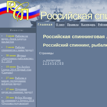
Главная
О лиге
Правила
Календарь
Рейтин
Новости:
Российская спиннинговая 
•
3 июля:
Рыбалка на
видео. Ловля хариуса
нахлыстом
Российский спиннинг, рыбалк
•
3 июля:
Рыбалка
спиннингом с каяка (видео)
Страницы
•
30 июня:
Журнал
«Спортивное рыболовство»
←
предыдущая
N 7 2014
1
2
3
4
5
6
7
8
9
•
19 июня:
Pro Anglers
League 2014 Первый этап
(Сызрань)
•
27 мая:
Рыбалка в
канале: тестирование
воблеров (видео)
•
27 мая:
Огромные
окуни на спиннинг (видео)
•
26 мая:
Кубок Москвы
по спиннингу с берега 2014
(Протокол результатов)