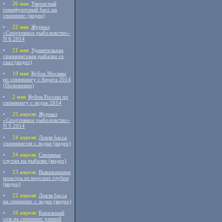
•
26 мая:
Увесистый
семифунтовый басс на
спиннинг (видео)
•
22 мая:
Журнал
«Спортивное рыболовство»
N 6 2014
•
21 мая:
Удивительная
спиннинговая рыбалка со
скал (видео)
•
19 мая:
Кубок Москвы
по спиннингу с берега 2014
(Положение)
•
2 мая:
Кубок России по
спиннингу с лодок 2014
•
25 апреля:
Журнал
«Спортивное рыболовство»
N 5 2014
•
24 апреля:
Ловля басса
спиннингом с лодки (видео)
•
24 апреля:
Смешные
случаи на рыбалке (видео)
•
23 апреля:
Вываживание
монстра из морских глубин
(видео)
•
22 апреля:
Ловля басса
на спиннинг с лодки (видео)
•
16 апреля:
Канальный
сом на спиннинг ранней