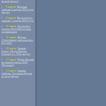
весной (видео)
•
9 апреля:
Морская
рыбалка 6 апреля 2014 года
(видео)
•
9 апреля:
Видеоотчет о
рыбалке 7 апреля 2014 года
•
31 марта:
Pro Anglers
League 2014 Отборочные
соревнвоания
•
31 марта:
Журнал
«Спортивное рыболовство»
N 4 2014
•
19 марта:
Зимняя
блесна, Игорь Башуев.
Семинар в г. Уфа (видео)
•
17 марта:
Кубок Москвы
по зимней блесне 2014
(Протокол)
•
13 марта:
Зимняя
рыбалка. Огромная форель
со льда (видео)