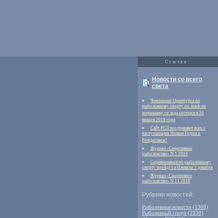
Cсылки:
Новости со всего
света
Чемпионат Оренбурга по
рыболовному спорту по ловле на
мормышку со льда состоится 26
января 2019 года
Сайт РСЛ поздравляет всех с
наступающим Новым Годом и
Рождеством!
Журнал «Спортивное
рыболовство» N 1 2019
Соревнования по рыболовному
спорту пройдут в Ижевске 2 декабря
Журнал «Спортивное
рыболовство» N 11 2018
Рубрики новостей:
Рыболовные новости (1368)
Рыболовный спорт (2930)