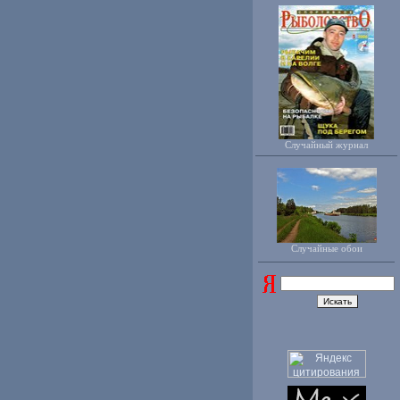
Случайный журнал
Случайные обои