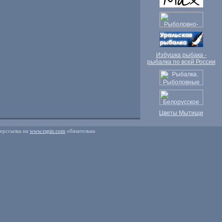
Избушка рыбака -
рыбалка по всей России
Цветы Мытищи
перссылка на
www.rspin.com
обязательна