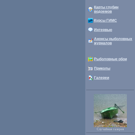
Карты глубин
водоемов
Курсы ГИМС
Интервью
Анонсы рыболовных
журналов
Рыболовные обои
Приколы
Галереи
Случайная галерея