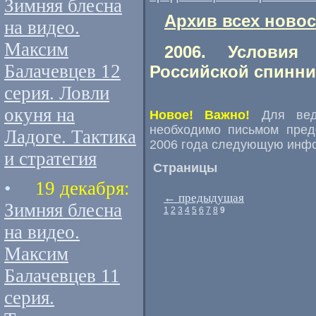
Зимняя блесна
Архив всех новос
на видео.
Максим
2006. Условия
Балачевцев 12
Российской спинни
серия. Ловли
окуня на
Новое! Важно!
Для вед
необходимо письмом пре
Ладоге. Тактика
2006 года следующую инф
и стратегия
Страницы
•
19 декабря:
←
предыдущая
Зимняя блесна
1
2
3
4
5
6
7
8
9
на видео.
Максим
Балачевцев 11
серия.