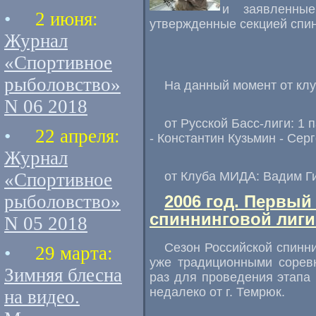
и заявленны
•
2 июня:
утвержденные секцией спин
Журнал
«Спортивное
рыболовство»
На данный момент от кл
N 06 2018
от Русской Басс-лиги: 1 
•
22 апреля:
- Константин Кузьмин - Сер
Журнал
«Спортивное
от Клуба МИДА: Вадим Г
рыболовство»
2006 год. Первый
спиннинговой лиги
N 05 2018
Сезон Российской спинни
•
29 марта:
уже традиционными сорев
Зимняя блесна
раз для проведения этапа
недалеко от г. Темрюк.
на видео.