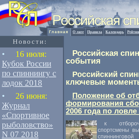
Главная
О лиге
Правила
Календарь
Рейтин
Новости:
Российская спин
•
16 июля:
события
Кубок России
по спиннингу с
Российский спинн
ключевые момент
лодок 2018
•
26 июня:
Положение об от
формирования сбо
Журнал
2006 года по ловле
«Спортивное
рыболовство»
к отбороч
спортсмены вы
N 07 2018
спиннингово