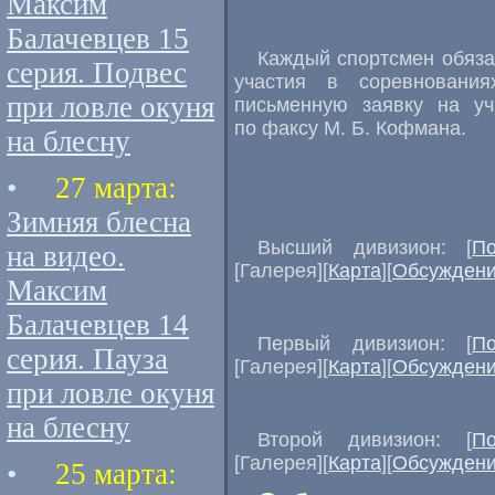
Максим
Балачевцев 15
Каждый спортсмен обяза
серия. Подвес
участия в соревновани
при ловле окуня
письменную заявку на уч
по факсу М. Б. Кофмана.
на блесну
•
27 марта:
Зимняя блесна
Высший дивизион: [
П
на видео.
[Галерея][
Карта
][
Обсужден
Максим
Балачевцев 14
Первый дивизион: [
П
серия. Пауза
[Галерея][
Карта
][
Обсужден
при ловле окуня
на блесну
Второй дивизион: [
П
[Галерея][
Карта
][
Обсужден
•
25 марта: