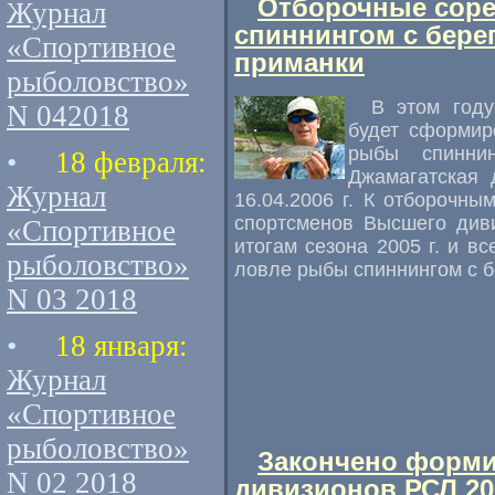
Отборочные соре
Журнал
спиннингом с бере
«Спортивное
приманки
рыболовство»
В этом году
N 042018
будет сформир
рыбы спинни
•
18 февраля:
Джамагатская 
Журнал
16.04.2006 г. К отборочн
спортсменов Высшего диви
«Спортивное
итогам сезона 2005 г. и в
рыболовство»
ловле рыбы спиннингом с бе
N 03 2018
•
18 января:
Журнал
«Спортивное
рыболовство»
Закончено форми
N 02 2018
дивизионов РСЛ 20