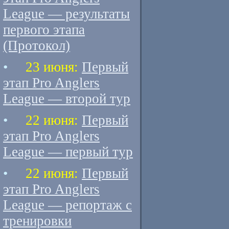
League — результаты
первого этапа
(Протокол)
•
23 июня:
Первый
этап Pro Anglers
League — второй тур
•
22 июня:
Первый
этап Pro Anglers
League — первый тур
•
22 июня:
Первый
этап Pro Anglers
League — репортаж с
тренировки