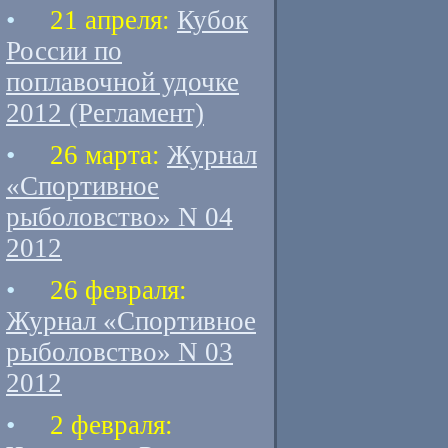
•
21 апреля:
Кубок
России по
поплавочной удочке
2012 (Регламент)
•
26 марта:
Журнал
«Спортивное
рыболовство» N 04
2012
•
26 февраля:
Журнал «Спортивное
рыболовство» N 03
2012
•
2 февраля: