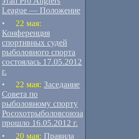
этап Pro Anglers
League — Положение
•
22 мая:
Конференция
спортивных судей
рыболовного спорта
состоялась 17.05.2012
г.
•
22 мая:
Заседание
Совета по
рыболовному спорту
Росохотрыболовсоюза
прошло 16.05.2012 г.
•
20 мая:
Правила