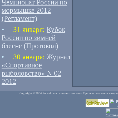
Чемпионат России по
мормышке 2012
(Регламент)
•
31 января:
Кубок
России по зимней
блесне (Протокол)
•
30 января:
Журнал
«Спортивное
рыболовство» N 02
2012
Copyright © 2004 Российская спиннинговая лига. При использовании матери