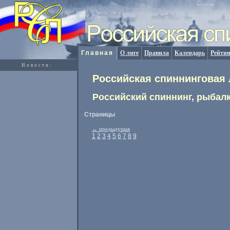
Главная
О лиге
Правила
Календарь
Рейтин
Новости:
Российская спиннинговая 
Российский спиннинг, рыбалк
Страницы
←
предыдущая
1
2
3
4
5
6
7
8
9