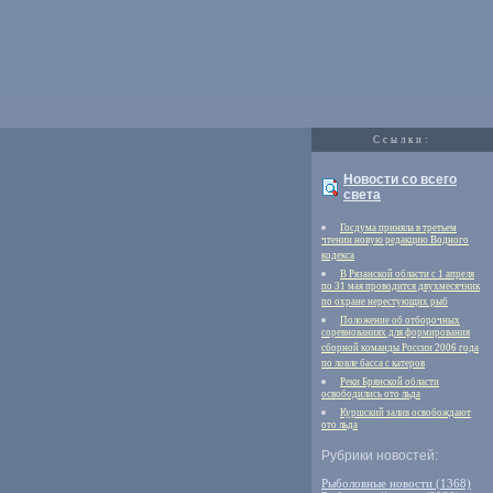
Cсылки:
Новости со всего
света
Госдума приняла в третьем
чтении новую редакцию Водного
кодекса
В Рязанской области с 1 апреля
по 31 мая проводится двухмесячник
по охране нерестующих рыб
Положение об отборочных
соревнованиях для формирования
сборной команды России 2006 года
по ловле басса с катеров
Реки Брянской области
освободились ото льда
Куршский залив освобождают
ото льда
Рубрики новостей:
Рыболовные новости (1368)