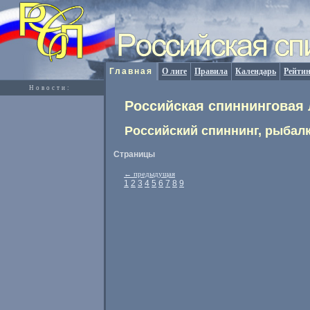
Главная
О лиге
Правила
Календарь
Рейтин
Новости:
Российская спиннинговая 
Российский спиннинг, рыбалк
Страницы
←
предыдущая
1
2
3
4
5
6
7
8
9