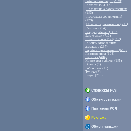
Рыболовный спорт (2930)
Новости РСЛ (86)
Положения о соревнованиях
(153)
Протоколы соревнований
(129)
Отчеты о сревнованиях (211)
Рейтинги (54)
Вокруг рыбалки (1087)
За рубежом (715)
Новости сайта РСЛ (867)
Анонсы рыболовных
журналов (207)
Борьба с браконьерами (650)
Происшествия (698)
Экология (404)
Hi-tech для рыбалки (155)
Катера (7)
Библиотека (11)
Туризм (3)
Видео (239)
Спонсоры РСЛ
Обмен ссылками
Партнеры РСЛ
Реклама
Обмен линками