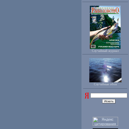
Случайный журнал
Случайные обои