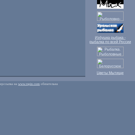
Избушка рыбака -
рыбалка по всей России
Цветы Мытищи
перссылка на
www.rspin.com
обязательна