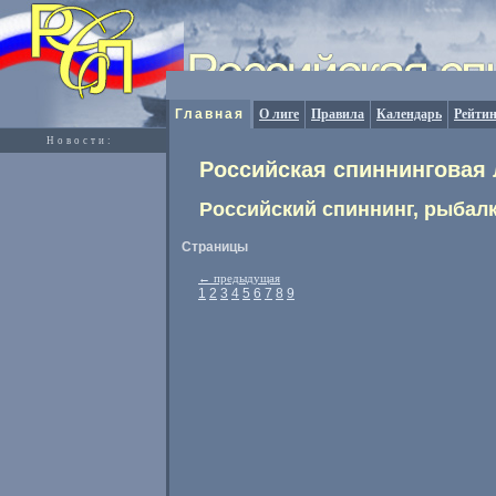
Главная
О лиге
Правила
Календарь
Рейтин
Новости:
Российская спиннинговая 
Российский спиннинг, рыбалк
Страницы
←
предыдущая
1
2
3
4
5
6
7
8
9