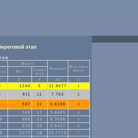
 береговой этап
тов
Итого
Итоговое
Процент
Сумма
место
сто
Вес
мест
7
8
9
10
11
3
1244
5
11.9077
1
2
811
11
7.763
2
4
587
11
5.6188
3
6
569
12
5.4465
4
0
868
13
8.3086
5
5
370
15
3.5417
6
5
2170
16
20.7715
7