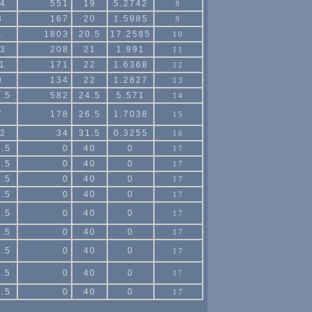
4
551
19
5.2742
8
8
167
20
1.5985
9
1
1803
20.5
17.2585
10
3
208
21
1.991
11
1
171
22
1.6368
12
9
134
22
1.2827
13
.5
582
24.5
5.571
14
7
178
26.5
1.7038
15
2
34
31.5
0.3255
16
.5
0
40
0
17
.5
0
40
0
17
.5
0
40
0
17
.5
0
40
0
17
.5
0
40
0
17
.5
0
40
0
17
.5
0
40
0
17
.5
0
40
0
17
.5
0
40
0
17