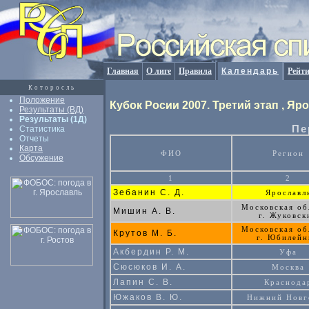
Главная
О лиге
Правила
Календарь
Рейт
Которосль
Положение
Кубок Росии 2007. Третий этап , Яр
Результаты (ВД)
Результаты (1Д)
Пе
Статистика
Отчеты
Карта
ФИО
Регион
Обсужение
1
2
Зебанин С. Д.
Ярославл
Московская об
Мишин А. В.
г. Жуковск
Московская об
Крутов М. Б.
г. Юбилей
Акбердин Р. М.
Уфа
Сюсюков И. А.
Москва
Лапин С. В.
Краснода
Южаков В. Ю.
Нижний Новг