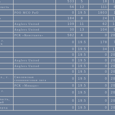
533
5
18
1
ь
56
12
111
ласть
0
19.5
1803
РОО МСО РиО
184
8
24
1
р
109
11
62
1
Anglers United
30
13
104
Anglers United
582
4
0
20
РСК «Константа»
 г.
0
19.5
178
ск
0
19.5
34
1
0
19.5
0
20
0
19.5
0
20
Anglers United
0
19.5
0
20
Anglers United
0
19.5
0
20
л., г.
Смоленская
0
19.5
0
20
спиннинговая лига
0
19.5
0
20
РСК «Микадо»
 г.
0
19.5
0
20
ласть,
0
19.5
0
20
ный
0
19.5
0
20
ород