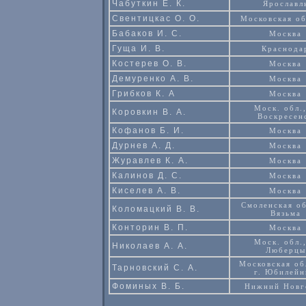
Чабуткин Е. К.
Ярославл
Свентицкас О. О.
Московская об
Бабаков И. С.
Москва
Гуща И. В.
Краснода
Костерев О. В.
Москва
Демуренко А. В.
Москва
Грибков К. А
Москва
Моск. обл.,
Коровкин В. А.
Воскресен
Кофанов Б. И.
Москва
Дурнев А. Д.
Москва
Журавлев К. А.
Москва
Калинов Д. С.
Москва
Киселев А. В.
Москва
Смоленская об
Коломацкий В. В.
Вязьма
Конторин В. П.
Москва
Моск. обл.,
Николаев А. А.
Люберцы
Московская об
Тарновский С. А.
г. Юбилей
Фоминых В. Б.
Нижний Новг