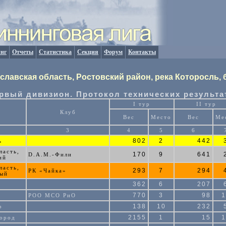
инг
Отчеты
Статистика
Секция
Форум
Контакты
ославская область, Ростовский район, река Которосль,
рвый дивизион. Протокол технических результа
I тур
II тур
Клуб
Вес
Место
Вес
Ме
3
4
5
6
802
2
442
ь
ласть,
170
9
641
D.A.M.-Фили
ий
ласть,
293
7
294
РК «Чайка»
ный
362
6
207
770
3
98
1
РОО МСО РиО
138
10
232
р
2155
1
15
1
ород